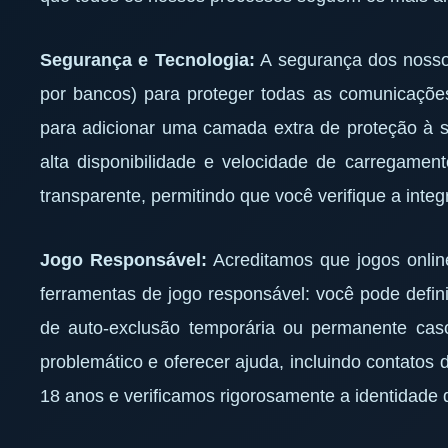
Segurança e Tecnologia:
A segurança dos nossos
por bancos) para proteger todas as comunicações
para adicionar uma camada extra de proteção à su
alta disponibilidade e velocidade de carregament
transparente, permitindo que você verifique a int
Jogo Responsável:
Acreditamos que jogos onlin
ferramentas de jogo responsável: você pode defin
de auto-exclusão temporária ou permanente caso
problemático e oferecer ajuda, incluindo contato
18 anos e verificamos rigorosamente a identidade 