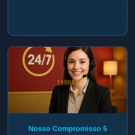
Nosso Compromisso 5