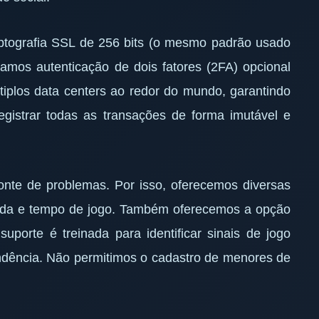
iptografia SSL de 256 bits (o mesmo padrão usado
amos autenticação de dois fatores (2FA) opcional
tiplos data centers ao redor do mundo, garantindo
registrar todas as transações de forma imutável e
nte de problemas. Por isso, oferecemos diversas
 perda e tempo de jogo. Também oferecemos a opção
orte é treinada para identificar sinais de jogo
endência. Não permitimos o cadastro de menores de