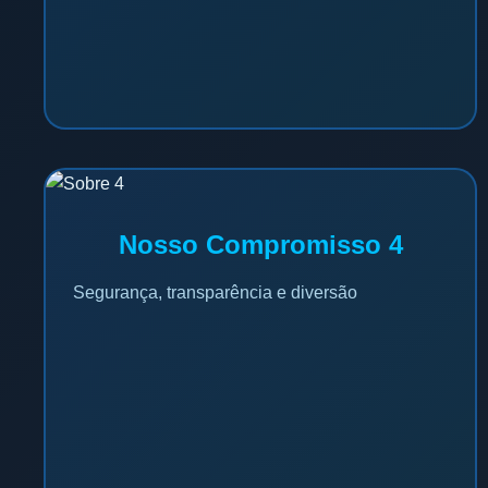
Nosso Compromisso 4
Segurança, transparência e diversão