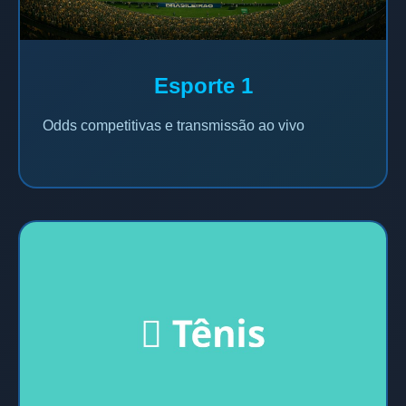
Esporte 1
Odds competitivas e transmissão ao vivo