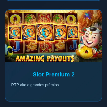
Slot Premium 2
RTP alto e grandes prêmios