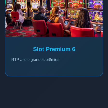
Slot Premium 6
RTP alto e grandes prêmios