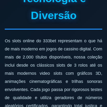
Diversão
Os slots online do 333bet representam o que há
de mais moderno em jogos de cassino digital. Com
mais de 2.000 títulos disponíveis, nossa coleção
inclui desde os clássicos slots de 3 rolos até os
mais modernos video slots com gráficos 3D,
animações cinematográficas e trilhas sonoras
envolventes. Cada jogo passa por rigorosos testes
de qualidade e utiliza geradores de números
aleatórios certificados, garantindo total justiça e