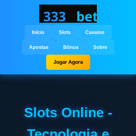
Início
Slots
Cassino
Apostas
Bônus
Sobre
Jogar Agora
Slots Online -
Tecnologia e