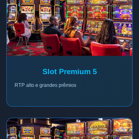
Slot Premium 5
RTP alto e grandes prêmios