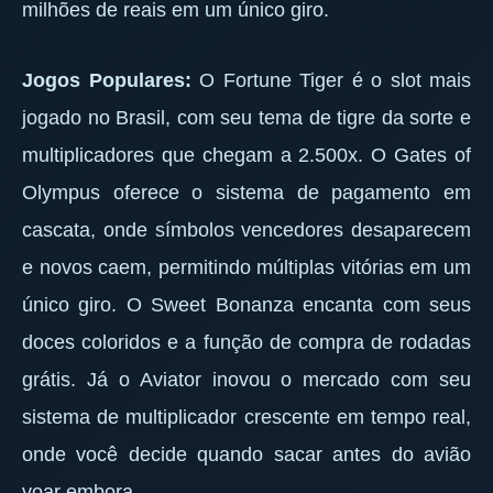
milhões de reais em um único giro.
Jogos Populares:
O Fortune Tiger é o slot mais
jogado no Brasil, com seu tema de tigre da sorte e
multiplicadores que chegam a 2.500x. O Gates of
Olympus oferece o sistema de pagamento em
cascata, onde símbolos vencedores desaparecem
e novos caem, permitindo múltiplas vitórias em um
único giro. O Sweet Bonanza encanta com seus
doces coloridos e a função de compra de rodadas
grátis. Já o Aviator inovou o mercado com seu
sistema de multiplicador crescente em tempo real,
onde você decide quando sacar antes do avião
voar embora.