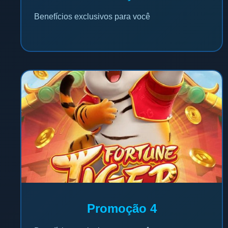
Benefícios exclusivos para você
Promoção 4