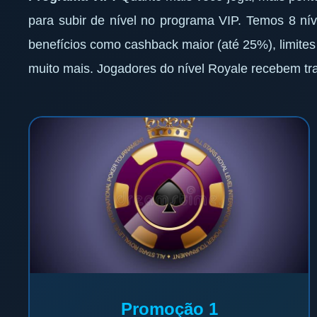
para subir de nível no programa VIP. Temos 8 nív
benefícios como cashback maior (até 25%), limites 
muito mais. Jogadores do nível Royale recebem t
Promoção 1