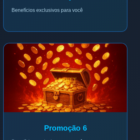
Benefícios exclusivos para você
Promoção 6